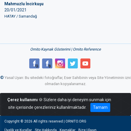
Mahmuzlu İncirkuşu
20/01/2021
HATAY / Samandağ
Ornito Kaynak Gösterimi | Ornito Reference
©
Yasal Uyarı: Bu sitedeki fotoğraflar, Eser Sahibinin veya Site Yönetiminin izni
olmadan kopyalanamaz.
Çerez kullanımı
🍪 Sizlere daha iyi deneyim sunmak için
site içerisinde çerezleriniz kullanılmaktadır.
Tamam
Copyright ©
2026 All rights reserved | ORNITO.ORG
Üyelik ve Kurallar
Site Hakkında
Kaynaklar
Bize Ulaşın