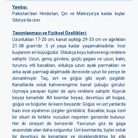
Yayılışı:
Pakistan'dan Hindistan, Çin ve Malezya'ya kadar kışlar.
Sibirya'da ürer.
Tanımlanması ve Fiziksel Özellikleri:
Uzunlukları 17-20 cm, kanat açıklığı 29-33 cm ve ağırlıkları
21-38 gram'dır. 5 yıl yaşa kadar yaşamaktadırlar. İncir
kuşlarının en büyüğüdür. Oldukça koyu kahverengi renklere
sahiptir. Uzun, geniş gövdesi, güçlü gagası ve uzun, kalın,
turuncu etli bacakları, oldukça uzun ayak parmakları ve
arka ayak parmağı alışılmadık derecede uzun bir pençe ile
donatılmıştır. Taç, sırt ve göğüs gibi siyah çizgilidir.
Kanatlarda soluk kahverengimsi kanat çubuğu görülür.
Uçmaya yarayan tüyler de aynı renklere sahiptir. Kuyruk
beyaz kenarlıdır. Alt kısımlar beyaz, devetüyü alt boğaz,
göğüs ve böğürler ile karın beyazdır. Göğüs ve üst yanlarda
bazı ince siyahımsı çizgiler görebiliriz. Bacaklar, kuşa özel
bir siluet ile birlikte vücudun nispeten gerisinde bulunur.
Her iki cinsiyet de benzerdir. Yavrunun göz ile gaga
arasındaki alan daha solgundur. Üst kısımlarda, tüyler soluk
bir devetüyü ile kenarlanır ve ölçeklendirilmiş bir etki