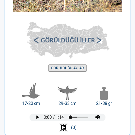
GÖRÜLDÜĞÜ AYLAR
17-20 cm
29-33 cm
21-38 gr
(0)