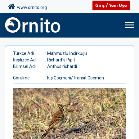
www.ornito.org
Türkçe Adı
: Mahmuzlu İncirkuşu
İngilizce Adı
: Richard`s Pipit
Bilimsel Adı
: Anthus richardi
Görülme
: Kış Göçmeni/Transit Göçmen