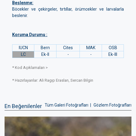
Beslenme:
Böcekler ve çekirgeler, tırtıllar, örümcekler ve larvalarla
Koruma Durumu :
IUCN
Bern
Cites
MAK
OSB
LC
Ek-II
-
-
Ek-III
* Kod Açıklamaları >
* Hazırlayanlar: Ali Ragıp Eraslan, Sercan Bilgin
Tüm Galeri Fotoğrafları |
Gözlem Fotoğrafları
En Beğenilenler