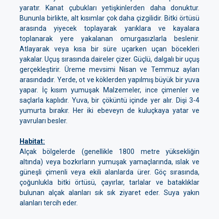
yaratır. Kanat çubukları yetişkinlerden daha donuktur.
Bununla birlikte, alt kısımlar çok daha çizgilidir. Bitki örtüsü
arasında yiyecek toplayarak yarıklara ve kayalara
toplanarak yere yakalanan omurgasızlarla beslenir.
Atlayarak veya kısa bir süre uçarken uçan böcekleri
yakalar. Uçuş sırasında daireler çizer. Güçlü, dalgalı bir uçuş
gerçekleştirir. Üreme mevsimi Nisan ve Temmuz ayları
arasındadır. Yerde, ot ve köklerden yapılmış büyük bir yuva
yapar. İç kısım yumuşak Malzemeler, ince çimenler ve
saçlarla kaplıdır. Yuva, bir çöküntü içinde yer alır. Dişi 3-4
yumurta bırakır. Her iki ebeveyn de kuluçkaya yatar ve
yavruları besler.
Habitat:
Alçak bölgelerde (genellikle 1800 metre yüksekliğin
altında) veya bozkırların yumuşak yamaçlarında, ıslak ve
güneşli çimenli veya ekili alanlarda ürer. Göç sırasında,
çoğunlukla bitki örtüsü, çayırlar, tarlalar ve bataklıklar
bulunan alçak alanları sık sık ziyaret eder. Suya yakın
alanları tercih eder.