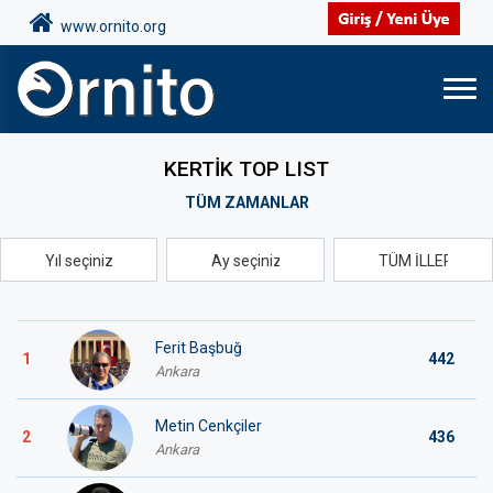
www.ornito.org
KERTİK TOP LIST
TÜM ZAMANLAR
Ferit Başbuğ
1
442
Ankara
Metin Cenkçiler
2
436
Ankara