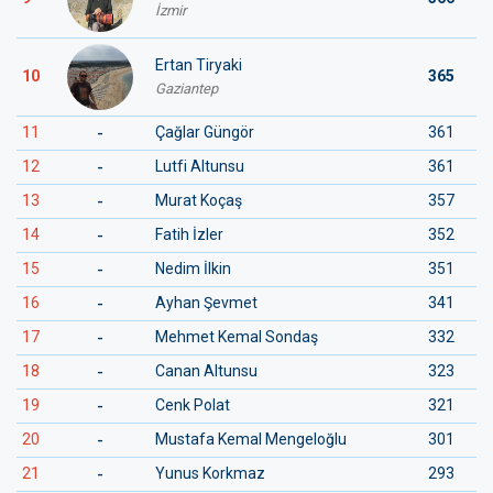
İzmir
Ertan Tiryaki
10
365
Gaziantep
-
11
Çağlar Güngör
361
-
12
Lutfi Altunsu
361
-
13
Murat Koçaş
357
-
14
Fatih İzler
352
-
15
Nedim İlkin
351
-
16
Ayhan Şevmet
341
-
17
Mehmet Kemal Sondaş
332
-
18
Canan Altunsu
323
-
19
Cenk Polat
321
-
20
Mustafa Kemal Mengeloğlu
301
-
21
Yunus Korkmaz
293