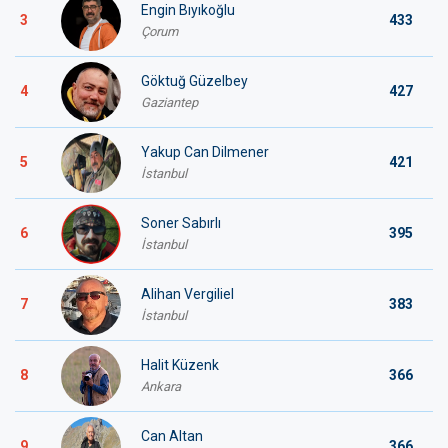
Engin Bıyıkoğlu
3
433
Çorum
Göktuğ Güzelbey
4
427
Gaziantep
Yakup Can Dilmener
5
421
İstanbul
Soner Sabırlı
6
395
İstanbul
Alihan Vergiliel
7
383
İstanbul
Halit Küzenk
8
366
Ankara
Can Altan
9
366