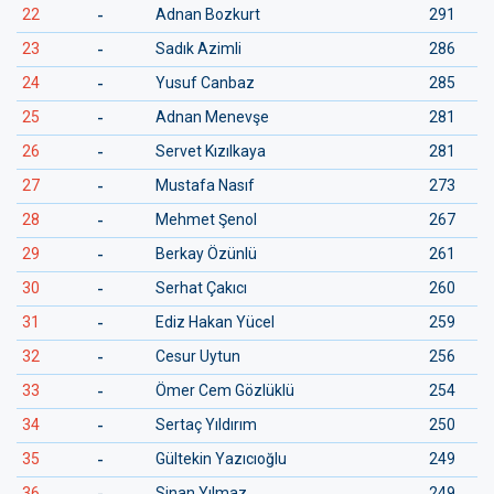
-
22
Adnan Bozkurt
291
-
23
Sadık Azimli
286
-
24
Yusuf Canbaz
285
-
25
Adnan Menevşe
281
-
26
Servet Kızılkaya
281
-
27
Mustafa Nasıf
273
-
28
Mehmet Şenol
267
-
29
Berkay Özünlü
261
-
30
Serhat Çakıcı
260
-
31
Ediz Hakan Yücel
259
-
32
Cesur Uytun
256
-
33
Ömer Cem Gözlüklü
254
-
34
Sertaç Yıldırım
250
-
35
Gültekin Yazıcıoğlu
249
-
36
Sinan Yılmaz
249