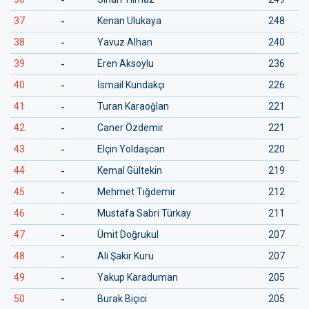
-
37
Kenan Ulukaya
248
-
38
Yavuz Alhan
240
-
39
Eren Aksoylu
236
-
40
İsmail Kundakçı
226
-
41
Turan Karaoğlan
221
-
42
Caner Özdemir
221
-
43
Elçin Yoldaşcan
220
-
44
Kemal Gültekin
219
-
45
Mehmet Tığdemir
212
-
46
Mustafa Sabri Türkay
211
-
47
Ümit Doğrukul
207
-
48
Ali Şakir Kuru
207
-
49
Yakup Karaduman
205
-
50
Burak Biçici
205