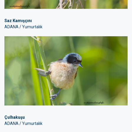
Saz Kamışçını
ADANA / Yumurtalık
Çulhakuşu
ADANA / Yumurtalık