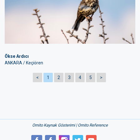
Ökse Ardıcı
ANKARA / Keçiören
<
1
2
3
4
5
>
Ornito Kaynak Gösterimi | Ornito Reference