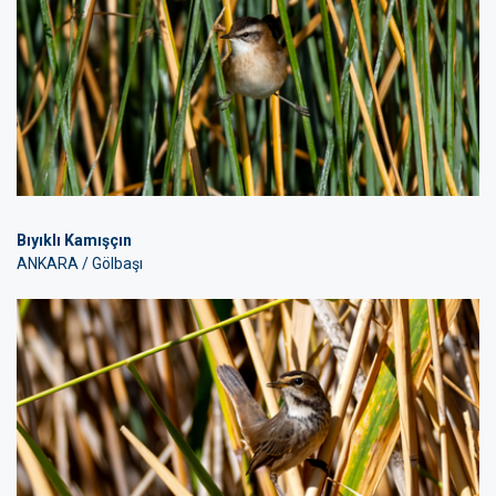
Bıyıklı Kamışçın
ANKARA / Gölbaşı