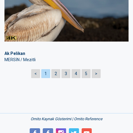
Ak Pelikan
MERSİN / Mezitli
<
1
2
3
4
5
>
Ornito Kaynak Gösterimi | Ornito Reference