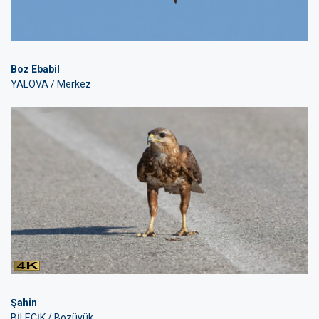
Boz Ebabil
YALOVA / Merkez
Şahin
BİLECİK / Bozüyük