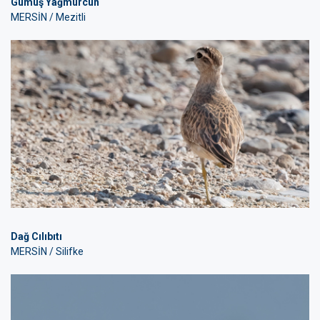
Gümüş Yağmurcun
MERSİN / Mezitli
Dağ Cılıbıtı
MERSİN / Silifke