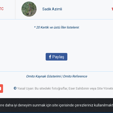
TC
Sadık Azimli
* 20 Kertik ve üstü İller listelenir.
Paylaş
Ornito Kaynak Gösterimi | Ornito Reference
©
Yasal Uyarı: Bu sitedeki fotoğraflar, Eser Sahibinin veya Site Yön
ere daha iyi deneyim sunmak için site içerisinde çerezleriniz kullanılmakt