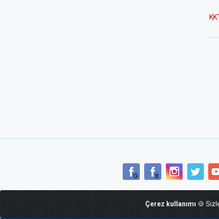
KK
Çerez kullanımı
🍪 Sizl