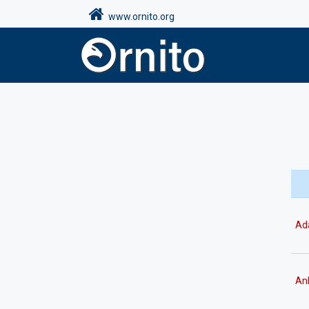
www.ornito.org
Ad
An