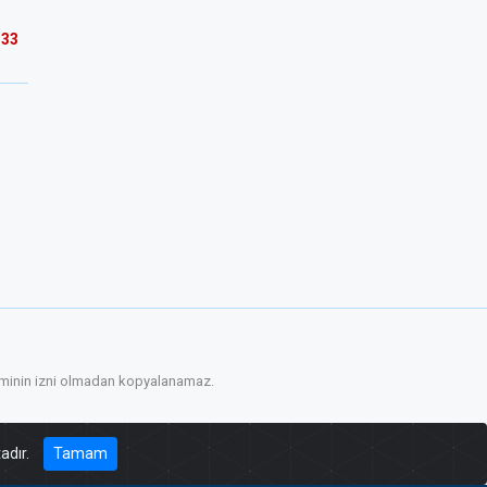
133
etiminin izni olmadan kopyalanamaz.
adır.
Tamam