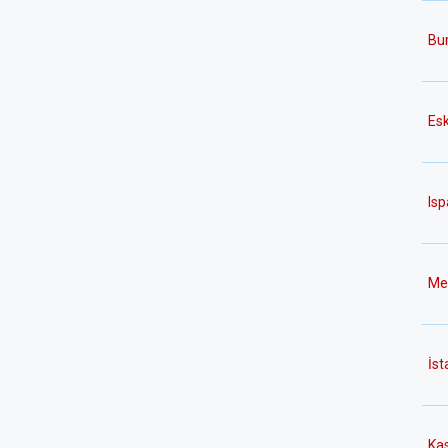
Bu
Esk
Isp
Me
İst
Ka