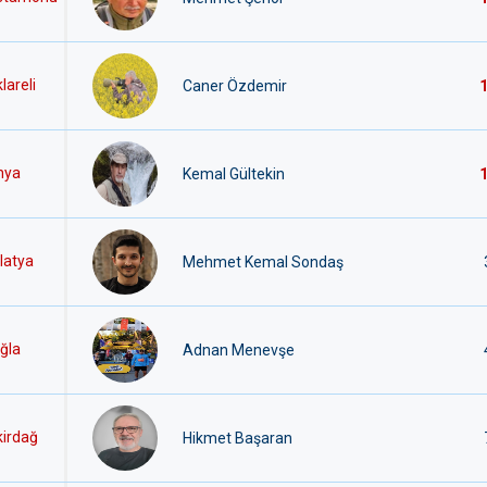
lareli
Caner Özdemir
nya
Kemal Gültekin
latya
Mehmet Kemal Sondaş
ğla
Adnan Menevşe
irdağ
Hikmet Başaran