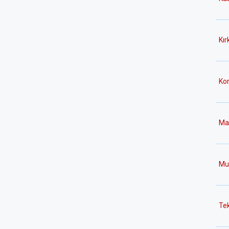
Kırk
Ko
Ma
Mu
Tek