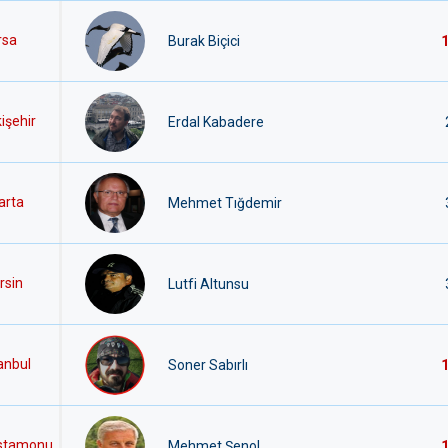
rsa
Burak Biçici
işehir
Erdal Kabadere
arta
Mehmet Tığdemir
rsin
Lutfi Altunsu
anbul
Soner Sabırlı
stamonu
Mehmet Şenol