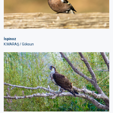
İspinoz
K.MARAŞ / Göksun