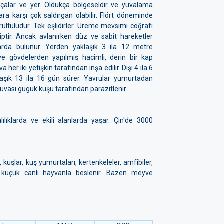
rçalar ve yer. Oldukça bölgeseldir ve yuvalama
ara karşı çok saldırgan olabilir. Flört döneminde
rültülüdür. Tek eşlidirler. Üreme mevsimi coğrafi
hiptir. Ancak avlanırken düz ve sabit hareketler
ılarda bulunur. Yerden yaklaşık 3 ila 12 metre
r ve gövdelerden yapılmış hacimli, derin bir kap
 her iki yetişkin tarafından inşa edilir. Dişi 4 ila 6
klaşık 13 ila 16 gün sürer. Yavrular yumurtadan
 Yuvası guguk kuşu tarafından parazitlenir.
alılıklarda ve ekili alanlarda yaşar. Çin'de 3000
kuşlar, kuş yumurtaları, kertenkeleler, amfibiler,
r küçük canlı hayvanla beslenir. Bazen meyve