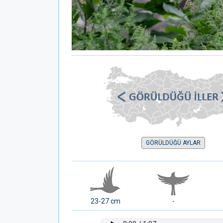
GÖRÜLDÜĞÜ AYLAR
23-27 cm
-