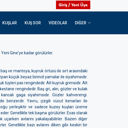
KUŞLAR
KUŞ SOR
VIDEOLAR
DİĞER
 Yeni Gine'ye kadar görülürler.
i baş ve mantoya, kuyruk örtüsü ile sırt arasındaki
rpan küçük beyaz birincil yamalar ile siyahımsıdır.
k tüyleri pas rengindedir. Alt kuyruk grimsidir. Alt
kestane rengindedir. Baş gri, alın, gözler ve kulak
, kancalı gaga siyahımsıdır. Gözler kahverengi.
de benzerdir. Yavru, çizgili vücut kenarları ile
 çoğu yerleşiktir ve sadece kuzey kuşları üreme
er. Genellikle tek başına görülürler. Esas olarak
k uçarken avlarını yakalayabilirler. Bazen diğer
rler. Genellikle bazı avlarını diken gibi keskin bir