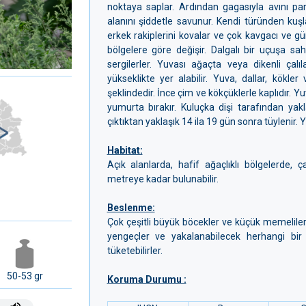
noktaya saplar. Ardından gagasıyla avını pa
alanını şiddetle savunur. Kendi türünden kuşl
erkek rakiplerini kovalar ve çok kavgacı ve gü
bölgelere göre değişir. Dalgalı bir uçuşa sa
sergilerler. Yuvası ağaçta veya dikenli çal
yükseklikte yer alabilir. Yuva, dallar, kökle
şeklindedir. İnce çim ve kökçüklerle kaplıdır. Yuva
yumurta bırakır. Kuluçka dişi tarafından ya
çıktıktan yaklaşık 14 ila 19 gün sonra tüylenir.
Habitat:
Açık alanlarda, hafif ağaçlıklı bölgelerde, ç
metreye kadar bulunabilir.
Beslenme:
Çok çeşitli büyük böcekler ve küçük memeliler, 
yengeçler ve yakalanabilecek herhangi bi
tüketebilirler.
50-53 gr
Koruma Durumu :