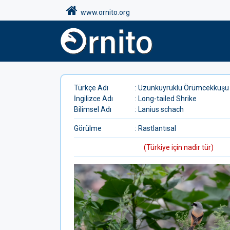
www.ornito.org
Türkçe Adı
: Uzunkuyruklu Örümcekkuşu
İngilizce Adı
: Long-tailed Shrike
Bilimsel Adı
: Lanius schach
Görülme
: Rastlantısal
(Türkiye için nadir tür)