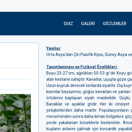
QUIZ
GALERI
GÖZLEMLER
Yayılışı:
Orta Asya'dan Çin Pasifik Kıyısı, Güney Asya ve
Tanımlanması ve Fiziksel Özellikleri:
Boyu 23-27 cm, ağırlıkları 50-53 gr'dır. Koyu gr
alan kestane sahiptir. Kanatlar, uçuşta göze ça
Uzun kuyruk dereceli tonlarda siyahtır. Dış kuyru
kısımlar beyazımsı, göğüs kenarları ve yanları 
örtülerini kaplayan siyah maskelidir. Güçlü
Bacaklar ve ayaklar gridir. Her iki cinsiyet 
yetişkinlerden daha mattır. Popülasyonların
mevsiminden sonra daha ılıman bölgelere göç ed
yerde yakalanan böceklerle beslenirler. Anca
kuşların avlarını çalmak için korsanlık yapabili