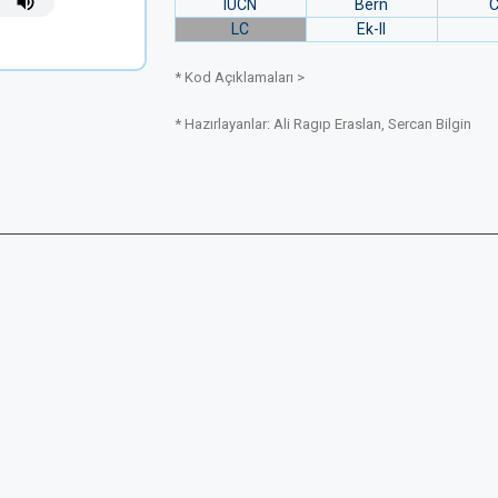
IUCN
Bern
C
LC
Ek-II
* Kod Açıklamaları >
* Hazırlayanlar: Ali Ragıp Eraslan, Sercan Bilgin