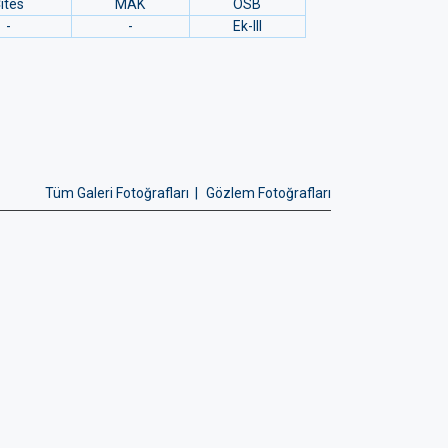
ites
MAK
OSB
-
-
Ek-III
Tüm Galeri Fotoğrafları |
Gözlem Fotoğrafları