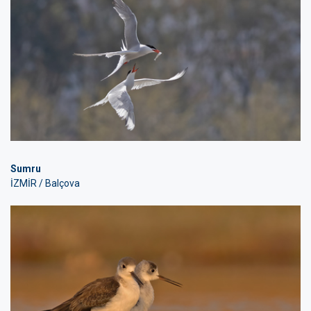
Sumru
İZMİR / Balçova