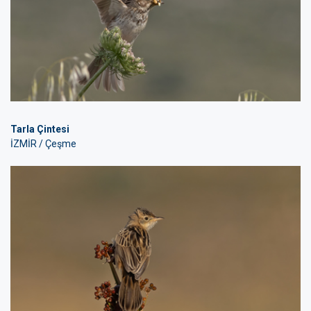
Tarla Çintesi
İZMİR / Çeşme