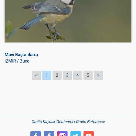
Mavi Baştankara
İZMİR / Buca
<
1
2
3
4
5
>
Ornito Kaynak Gösterimi | Ornito Reference