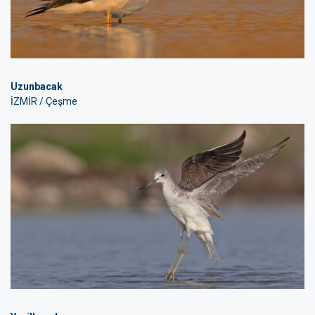
Uzunbacak
İZMİR / Çeşme