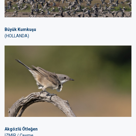
Büyük Kumkuşu
(HOLLANDA)
Akgözlü Ötleğen
İZMİR / Çeşme