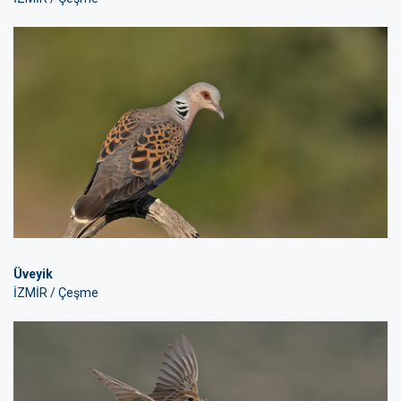
Üveyik
İZMİR / Çeşme