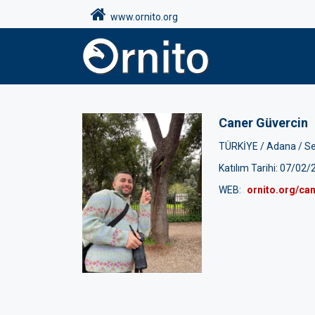
www.ornito.org
Caner Güvercin
TÜRKİYE /
Adana /
S
Katılım Tarihi: 07/02
WEB:
ornito.org/can