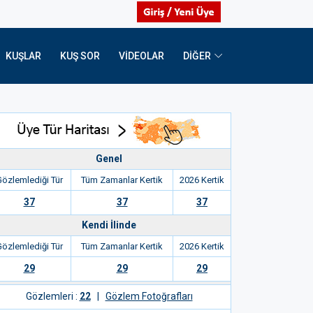
KUŞLAR
KUŞ SOR
VIDEOLAR
DİĞER
Genel
özlemlediği Tür
Tüm Zamanlar Kertik
2026 Kertik
37
37
37
Kendi İlinde
özlemlediği Tür
Tüm Zamanlar Kertik
2026 Kertik
29
29
29
Gözlemleri :
22
|
Gözlem Fotoğrafları