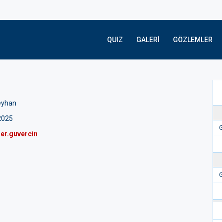
QUIZ
GALERI
GÖZLEMLER
eyhan
/2025
G
er.guvercin
G